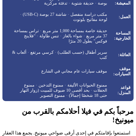
المعيشة:
بوصة · حديقة شتوية · تدفئة مركزية
مكتب دراسة منفصل · شاشة 27 بوصة (USB-C) ·
العمل:
لوحة مفاتيح بلوتوث
حديقة خاصة بمساحة 1,000 متر مربع · تراس بمساحة
المساحة
37 متر مربع · شواء بالغاز · تنس طاولة · “فلاينج
الخارجية:
فوكس” بطول 20 مترًا
سرير أطفال (حسب الطلب) · كرسي مرتفع · ألعاب &
العائلة:
كتب
موقف
موقف سيارات عام مجاني في الشارع
السيارات:
ممنوع الحيوانات الأليفة · ممنوع التدخين · ممنوع
قواعد
الحفلات · بحد أقصى 10 ضيوف للمبيت (زوار النهار
المنزل:
حتى 18 شخصًا إجمالاً) · ممنوع التصوير
مرحباً بكم في فيلا أحلامكم بالقرب من
ميونيخ!
استمتعوا بإقامتكم في إحدى أرقى ضواحي ميونيخ. يجمع هذا العقار