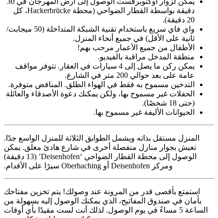
يمكن لزوار أوكتوبرفست الوصول إلى أرض المهرجان في 30
دقيقة بواسطة القطار الضواحي (محطة Hackerbrücke، كل
20 دقيقة).
واي فاي سريع باستخدام تقنية الشبكة المتداخلة (50 ميجابت/
ثانية على الأقل) في جميع أنحاء المنزل.
الأطفال من جميع الأعمار مرحب بهم!
منطقة المدخل مراقبة بالفيديو.
يمكن ركن ما يصل إلى 4 سيارات في العقار. تتوفر مواقف
عامة على بعد حوالي 200 متر في الشارع.
التدخين مسموح به فقط في الهواء الطلق. المنافض متوفرة.
الحفلات غير مسموح بها، ولكن يمكنك دعوة الأصدقاء والعائلة
(حتى 18 شخصًا).
الحيوانات الأليفة غير مسموح بها.
المنزل مستقل بذاته ويشمل الطوابق الثلاثة للمنزل الواسع جدًا.
تعيش بجوار منازل منفصلة أخرى في شارع هادئ مغلق. يمكن
الوصول إلى محطة القطار الضواحي ‘Deisenhofen’ (13 دقيقة)
ومركز Deisenhofen أو Oberhaching سيرًا على الأقدام.
استمتع بأقصى قدر من المرونة عند وصولك! يتم تخزين مفتاحك
بأمان في صندوق المفاتيح، الذي يمكنك الوصول إليه بسهولة من
الساعة 5 مساءً في يوم الوصول. لذلك أنت لست مقيدًا بأي أوقات