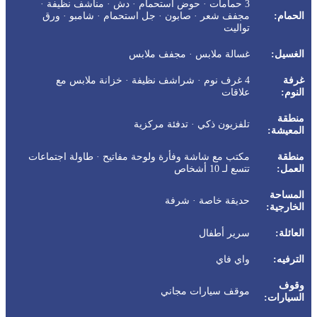
3 حمامات · حوض استحمام · دش · مناشف نظيفة ·
الحمام:
مجفف شعر · صابون · جل استحمام · شامبو · ورق
تواليت
الغسيل:
غسالة ملابس · مجفف ملابس
غرفة
4 غرف نوم · شراشف نظيفة · خزانة ملابس مع
النوم:
علاقات
منطقة
تلفزيون ذكي · تدفئة مركزية
المعيشة:
منطقة
مكتب مع شاشة وفأرة ولوحة مفاتيح · طاولة اجتماعات
العمل:
تتسع لـ 10 أشخاص
المساحة
حديقة خاصة · شرفة
الخارجية:
العائلة:
سرير أطفال
الترفيه:
واي فاي
وقوف
موقف سيارات مجاني
السيارات: