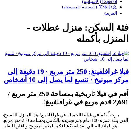
Español
(
الأسبانية
)
简体中文
(
الصينية المبسطة
)
العربية
فئة السكن:
منزل عطلات -
المنزل بأكمله
فيلا غرافلفينغ: 250 متر مربع · 19 دقيقة إلى
مركز ميونيخ · تتسع لما يصل إلى 10 أشخاص
أقم في فيلا تاريخية بمساحة 250 متر مربع /
2,691 قدم مربع في غرافلفينغ!
مرحباً بكم في فيلتنا الجميلة في غرافلفينغ! هذا المنزل الفسيح،
الذي يبلغ عمره 100 عام وتم تجديده بالكامل بمساحة 250 متر مربع،
هو الملاذ المثالي بعد استكشافكم المثير لميونيخ وبافاريا العليا.