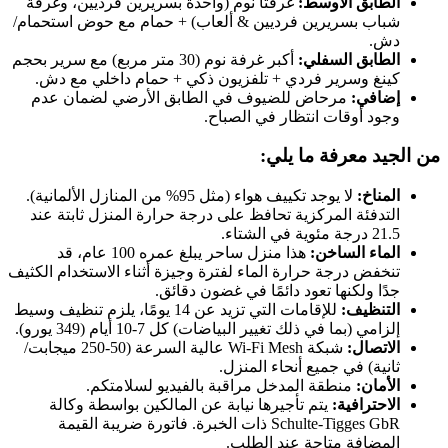
الطابق الأوسط:
غرفتا نوم (واحدة بسريرين فرديين، وغرفة
شباب بسريرين فرديين & ألعاب) + حمام مع حوض استحمام/
دش.
الطابق السفلي:
أكبر غرفة نوم (30 متر مربع) مع سرير بحجم
كينغ وسرير فردي + تلفزيون ذكي + حمام داخلي مع دش.
إضافي:
مرحاض للضيوف في الطابق الأرضي لضمان عدم
وجود أوقات انتظار في الصباح.
من الجيد معرفة ما يلي:
المناخ:
لا يوجد تكييف هواء (مثل 95% من المنازل الألمانية).
التدفئة المركزية تحافظ على درجة حرارة المنزل ثابتة عند
21.5 درجة مئوية في الشتاء.
الماء الساخن:
هذا منزل ساحر يبلغ عمره 100 عام، قد
تنخفض درجة حرارة الماء لفترة وجيزة أثناء الاستخدام الكثيف
جدًا ولكنها تعود دائمًا في غضون دقائق.
التنظيف:
للإقامات التي تزيد عن 14 يومًا، يلزم تنظيف وسيط
إلزامي (بما في ذلك تغيير البياضات) كل 7-10 أيام (349 يورو).
الاتصال:
شبكة Wi-Fi Mesh عالية السرعة (50-250 ميجابت/
ثانية) في جميع أنحاء المنزل.
الأمان:
منطقة المدخل مراقبة بالفيديو لسلامتكم.
الاحترافية:
يتم تأجيرها نيابة عن المالكين بواسطة وكالة
Schulte-Tigges GbR ذات الخبرة. فاتورة ضريبة القيمة
المضافة متاحة عند الطلب.