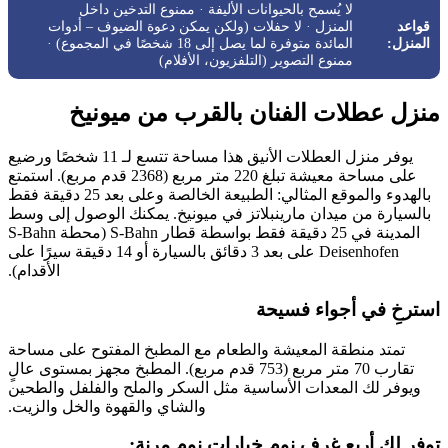
لا يُسمح بالحيوانات الأليفة · ممنوع التدخين داخل
قواعد
المنزل · لا حفلات (ولكن يمكن دعوة الضيوف – أدوات
المنزل:
المائدة متوفرة لما يصل إلى 18 شخصًا في المجموع) ·
ممنوع التصوير (التلفزيون، الأفلام)
منزل عطلات الفنان بالقرب من ميونيخ
يوفر منزل العطلات الأنيق هذا مساحة تتسع لـ 11 شخصًا ورضيع
على مساحة معيشة تبلغ 220 متر مربع (2368 قدم مربع). استمتع
بالهدوء والموقع المثالي: الطبيعة الخالصة وعلى بعد 25 دقيقة فقط
بالسيارة من ميدان مارينبلاتز في ميونيخ. يمكنك الوصول إلى وسط
المدينة في 25 دقيقة فقط بواسطة قطار S-Bahn (محطة S-Bahn
Deisenhofen على بعد 3 دقائق بالسيارة أو 14 دقيقة سيرًا على
الأقدام).
استرخِ في أجواء فسيحة
تمتد منطقة المعيشة والطعام مع المطبخ المفتوح على مساحة
تقارب 70 متر مربع (753 قدم مربع). المطبخ مجهز بمستوى عالٍ
ويوفر لك المعدات الأساسية مثل السكر والملح والفلفل والطحين
والشاي والقهوة والخل والزيت.
توفر لك أربع غرف نوم خيارات نوم مرنة: