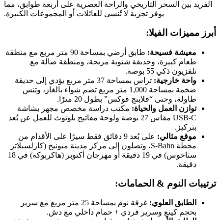
الفريد بين السحر التاريخي والراحة العصرية على أربعة طوابق، مما
يوفر تجربة لا تُنسى للعائلات أو المجموعات الكبيرة.
أبرز مميزات الفيلا:
معيشة فسيحة:
طابق أرضي بمساحة 90 متر مربع مع منطقة
طعام كبيرة، وحديقة شتوية مريحة، ومنطقة صالة مع
تلفزيون ذكي 55 بوصة.
واحة خارجية:
تراس بمساحة 37 متر مربع يؤدي إلى حديقة
ضخمة بمساحة 1,000 متر مربع تضم شواء بالغاز، وتنس
طاولة، وحتى “فلاينج فوكس” بطول 20 مترًا.
توازن العمل والحياة:
مكتب دراسة مخصص مجهز بشاشة
USB-C مقاس 27 بوصة ولوحة مفاتيح بلوتوث للعمل عن بُعد
بتركيز.
موقع مثالي:
على بُعد 9 دقائق فقط سيرًا على الأقدام من
محطة S-Bahn، وتصلون إلى مركز مدينة ميونيخ (كارلسبلاتز
ستاخوس) في 19 دقيقة أو مهرجان أكتوبر (هاكربوكه) في 18
دقيقة.
ترتيبات النوم & الحمامات:
الطابق العلوي:
غرفة نوم بمساحة 25 متر مربع مع سرير
بحجم كينغ وسرير فردي + حمام داخلي مع دش.