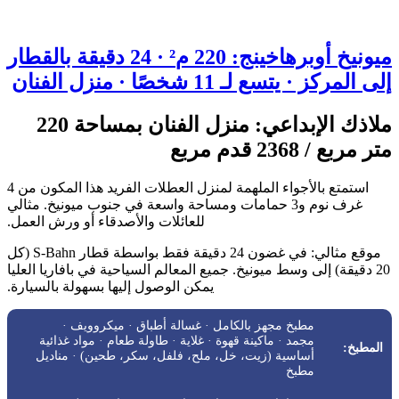
ميونيخ أوبرهاخينج: 220 م² · 24 دقيقة بالقطار
إلى المركز · يتسع لـ 11 شخصًا · منزل الفنان
ملاذك الإبداعي: منزل الفنان بمساحة 220
متر مربع / 2368 قدم مربع
استمتع بالأجواء الملهمة لمنزل العطلات الفريد هذا المكون من 4
غرف نوم و3 حمامات ومساحة واسعة في جنوب ميونيخ. مثالي
للعائلات والأصدقاء أو ورش العمل.
موقع مثالي: في غضون 24 دقيقة فقط بواسطة قطار S-Bahn (كل
20 دقيقة) إلى وسط ميونيخ. جميع المعالم السياحية في بافاريا العليا
يمكن الوصول إليها بسهولة بالسيارة.
مطبخ مجهز بالكامل · غسالة أطباق · ميكروويف ·
مجمد · ماكينة قهوة · غلاية · طاولة طعام · مواد غذائية
المطبخ:
أساسية (زيت، خل، ملح، فلفل، سكر، طحين) · مناديل
مطبخ