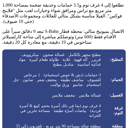
تطلعوا إلى 4 غرف نوم و3.5 حمامات وحديقة ضخمة بمساحة 1,000
متر مربع مع تراس ومرافق شواء وخيارات لعب مثل “فلاينج
فوكس”. الفيلا مناسبة بشكل مثالي للعائلات ومجموعات الأصدقاء
(حتى 10 ضيوف).
الاتصال بميونيخ مثالي: محطة قطار S-Bahn تبعد 9 دقائق سيراً على
الأقدام فقط (600 متر) وتوصلكم مباشرة إلى ساحة كارلسبلاتز
ستاخوس في 19 دقيقة، مع مغادرة كل 20 دقيقة.
مطبخ مجهز بالكامل · غسالة صحون · ميكروويف ·
المطبخ:
فريزر · آلة قهوة · غلاية · طاولة طعام كبيرة · مواد
غذائية أساسية · مناديل مطبخ
3 حمامات (دش & حوض استحمام) · 1 مرحاض
الحمام:
للضيوف · مناشف نظيفة · مجفف شعر · صابون · جل
استحمام · شامبو · ورق تواليت
الغسيل:
غسالة ملابس · مجفف ملابس
4 غرف نوم (بما في ذلك أسرة بحجم كينغ & أسرة
غرفة
فردية) · بياضات أسرّة نظيفة · مساحة تخزين في
النوم:
الخزانة
منطقة
منطقة صالة بمساحة 90 متر مربع · تلفزيون ذكي 55