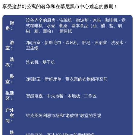
享受这梦幻公寓的奢华和在慕尼黑市中心难忘的假期！
设备齐全的厨房 · 洗碗机 · 微波炉 · 冰箱 · 咖啡机 · 意
厨
式咖啡机 · 水壶 · 餐桌 · 基本食品（油、醋、盐、胡
房：
椒、糖、面粉） · 厨房纸
浴
2间浴室 · 新鲜毛巾 · 吹风机 · 肥皂 · 沐浴露 · 洗发水 ·
室：
卫生纸
洗
洗衣机 · 烘干机
衣：
卧
2间卧室 · 新鲜床单 · 带衣架的衣物储存空间
室：
生活
智能电视 · 中央地暖 · 木地板 · 工作区
区：
户外
空
维克图阿利恩市场和“老彼得”教堂的景观
间：
娱