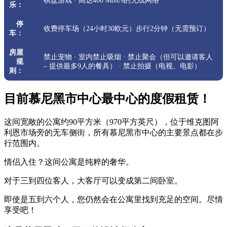
棋盘游戏 · 高达400 Mbit/s的无线网络
乐：
停
收费停车场（24小时30欧元）步行2分钟（无需预订）
车：
房屋
禁止宠物 · 室内禁止吸烟 · 禁止聚会（但可以邀请客人
规
– 提供最多9人的餐具） · 禁止拍摄（电视、电影）
则：
目前慕尼黑市中心最中心的度假租赁！
这间宽敞的公寓约90平方米（970平方英尺），位于维克图阿
利恩市场旁的无车侧街，所有慕尼黑市中心的主要景点都在步
行范围内。
情侣入住？这间公寓是纯粹的奢华。
对于三到四位客人，大客厅可以变成第二间卧室。
即使是五到六个人，您仍然会在公寓里找到充足的空间。尽情
享受吧！