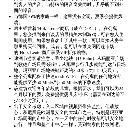
到客人的声音。当特殊的隔音窗关闭时，几乎听不到外
面的噪音。
与德国95%的家庭一样，这里没有空调。夏季会提供风
扇。
房主经营着’Holz-Leute’商店（成立150年）。在公寓
里，您会找到来自该店的最精美木制游戏，可在您入住
期间使用。如果您喜欢上了其中一款，可以直接从房主
那里购买带回家。或者，您可以在维克图阿连市场
的’Holz-Leute’商店享受VIP折扣购物。
啤酒节游客请注意：乘坐地铁（U-Bahn）从玛丽亚广场
到歌德广场只需3分钟；从那里步行几步就能到达节日场
地。玛丽亚广场地铁站距离约350米（约1150英尺）。
整个公寓配备了快速mesh Wi-Fi，在公寓的任何地方都
能提供至少50 Mbit/s到250 Mbit/s的下载速度。
该建筑欢迎各年龄段的儿童。根据要求，我们可以为24
个月以下的婴儿免费提供婴儿床/小床（需要在到达前至
少48小时预订）。
出于安全考虑，入口区域由视频摄像头监控。但请放
心：慕尼黑是欧洲最安全的大城市之一。特别是玛丽亚
广场周围的市中心，在一天中的任何时候都可以安全地
步行，并且和整个市中心一样，受到警察的持续巡逻。