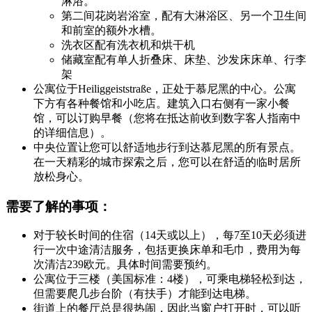
淋浴。
第二间花岗岩浴室，配有大淋浴区、另一个卫生间
和前室的额外水槽。
洗衣区配有洗衣机和烘干机
储藏室配有单人折叠床、床垫、沙发床床单、行李
架
公寓位于Heiliggeiststraße，正处于慕尼黑的中心。公寓
下方有各种餐馆和小吃店。建筑入口右侧有一家小餐
馆，可以订购早餐（您将在抵达前收到数字客人指南中
的详细信息）。
中央位置让您可以舒适地步行到达慕尼黑的所有景点。
在一天精彩的城市探索之后，您可以在舒适的临时居所
放松身心。
需要了解的事项：
对于较长时间的住宿（14天或以上），每7至10天必须进
行一次中途清洁服务，包括更换床单和毛巾，费用为每
次清洁239欧元。具体时间需要预约。
公寓位于三楼（美国标准：4楼），可乘电梯轻松到达，
但需要爬几步台阶（有扶手）才能到达电梯。
街道上的餐厅总是很热闹，因此当窗户打开时，可以听