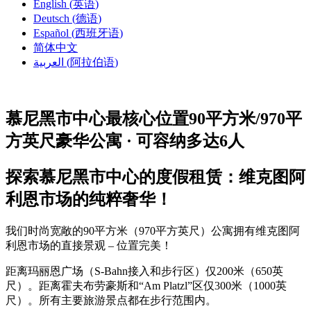
English
(
英语
)
Deutsch
(
德语
)
Español
(
西班牙语
)
简体中文
العربية
(
阿拉伯语
)
慕尼黑市中心最核心位置90平方米/970平
方英尺豪华公寓 · 可容纳多达6人
探索慕尼黑市中心的度假租赁：维克图阿
利恩市场的纯粹奢华！
我们时尚宽敞的90平方米（970平方英尺）公寓拥有维克图阿
利恩市场的直接景观 – 位置完美！
距离玛丽恩广场（S-Bahn接入和步行区）仅200米（650英
尺）。距离霍夫布劳豪斯和“Am Platzl”区仅300米（1000英
尺）。所有主要旅游景点都在步行范围内。