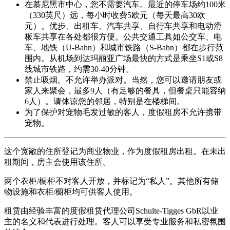
在慕尼黑市中心，您不需要汽车。最近的停车场约100米
（330英尺）远，每小时收费5欧元（每天最高30欧
元）。优步、出租车、汽车共享、自行车共享和电动滑
板车共享在各处都很方便。公共交通工具如公交车、电
车、地铁（U-Bahn）和城市铁路（S-Bahn）都在步行范
围内。从机场到达玛丽亚广场最快的方式是乘坐S1或S8
线城市铁路，约需30-40分钟。
禁止吸烟。不允许举办派对。当然，您可以邀请朋友或
家人来聚会，最多9人（有足够的餐具，但餐桌只能容纳
6人）。请体谅您的邻居，特别是在楼梯间。
为了保护对宠物毛发过敏的客人，度假租房不允许携带
宠物。
这个宽敞的住所登记为商业物业，作为度假租房出租。在未出
租期间，房主会使用该住所。
两个衣柜/橱柜不对客人开放，并标记为“私人”。其他所有储
物设施和衣柜/橱柜均可供客人使用。
租赁由经验丰富的度假租赁代理公司Schulte-Tigges GbR以业
主的名义和代表进行处理。客人可以享受专业服务和私密氛围