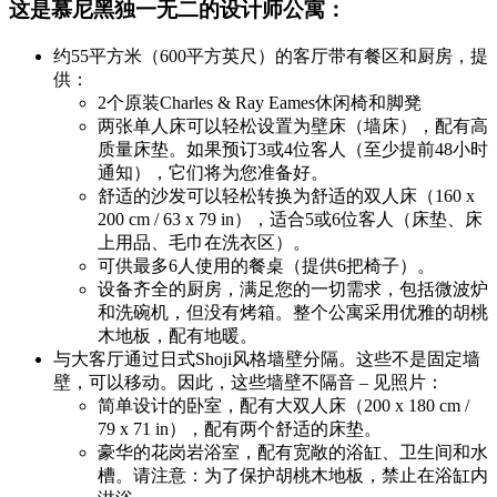
这是慕尼黑独一无二的设计师公寓：
约55平方米（600平方英尺）的客厅带有餐区和厨房，提
供：
2个原装Charles & Ray Eames休闲椅和脚凳
两张单人床可以轻松设置为壁床（墙床），配有高
质量床垫。如果预订3或4位客人（至少提前48小时
通知），它们将为您准备好。
舒适的沙发可以轻松转换为舒适的双人床（160 x
200 cm / 63 x 79 in），适合5或6位客人（床垫、床
上用品、毛巾在洗衣区）。
可供最多6人使用的餐桌（提供6把椅子）。
设备齐全的厨房，满足您的一切需求，包括微波炉
和洗碗机，但没有烤箱。整个公寓采用优雅的胡桃
木地板，配有地暖。
与大客厅通过日式Shoji风格墙壁分隔。这些不是固定墙
壁，可以移动。因此，这些墙壁不隔音 – 见照片：
简单设计的卧室，配有大双人床（200 x 180 cm /
79 x 71 in），配有两个舒适的床垫。
豪华的花岗岩浴室，配有宽敞的浴缸、卫生间和水
槽。请注意：为了保护胡桃木地板，禁止在浴缸内