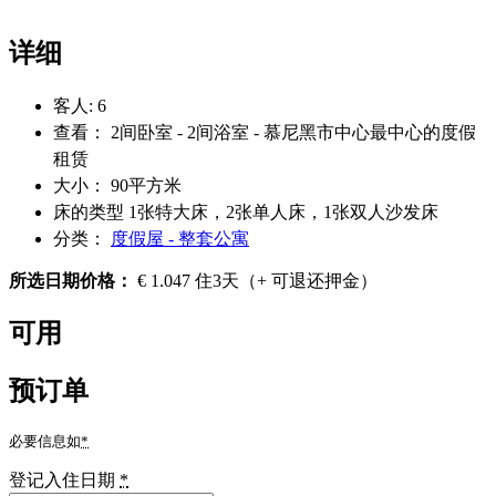
详细
客人:
6
查看：
2间卧室 - 2间浴室 - 慕尼黑市中心最中心的度假
租赁
大小：
90平方米
床的类型
1张特大床，2张单人床，1张双人沙发床
分类：
度假屋 - 整套公寓
所选日期价格：
€
1.047
住3天
（+ 可退还押金）
可用
预订单
必要信息如
*
登记入住日期
*